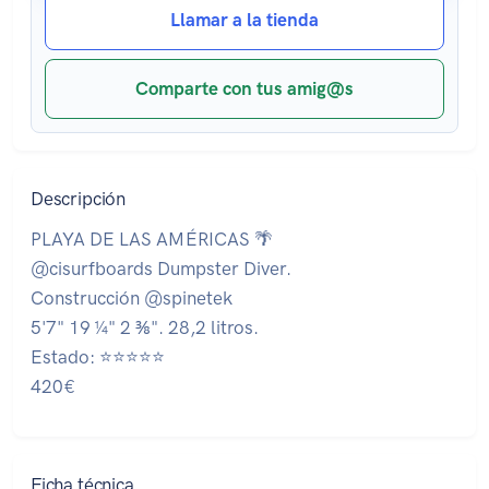
Llamar a la tienda
Comparte con tus amig@s
Descripción
PLAYA DE LAS AMÉRICAS 🌴
@cisurfboards Dumpster Diver.
Construcción @spinetek
5'7" 19 ¼" 2 ⅜". 28,2 litros.
Estado: ⭐⭐⭐⭐⭐
420€
Ficha técnica