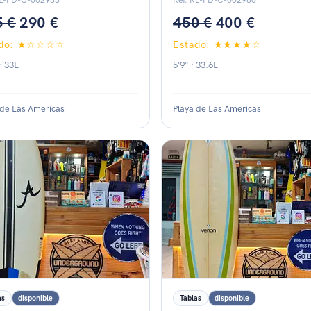
RL-PD-C-002983
Ref. RL-PD-C-002980
5 €
290 €
450 €
400 €
ado: ★☆☆☆☆
Estado: ★★★★☆
· 33L
5'9" · 33.6L
 de Las Americas
Playa de Las Americas
do: ★★★☆☆
Estado: ★☆☆☆☆
as
disponible
Tablas
disponible