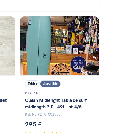
Estado: ★★★★☆
Tablas
disponible
OLAIAN
guez
Olaian Midlenght Tabla de surf
midlength 7’0 – 49L – ★ 4/5
Ref. RL-PD-C-002995
295 €