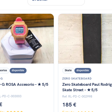
do: ★★★★★
Estado: ★★★★★
sorios
disponible
Skate
disponible
-G
ZERO SKATEBOARD
-G ROSA Accesorio – ★ 5/5
Zero Skateboard Paul Rodri
Skate Street – ★ 5/5
RL-PD-C-003003
Ref. RL-PD-C-002998
€
185 €