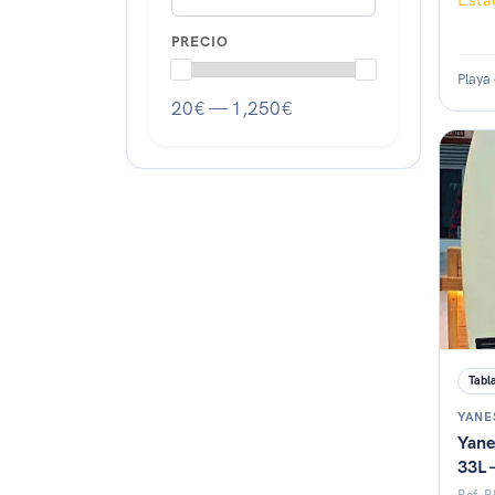
Est
PRECIO
Playa
20€ — 1,250€
Esta
Tabl
YANE
Yanes
33L 