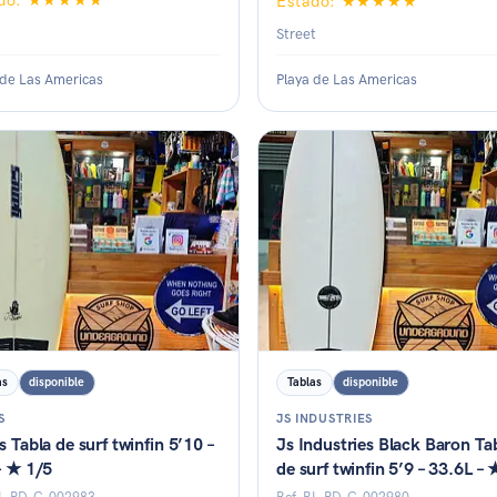
ado: ★★★★★
Estado: ★★★★★
Street
 de Las Americas
Playa de Las Americas
do: ★☆☆☆☆
Estado: ★★★★☆
as
disponible
Tablas
disponible
S
JS INDUSTRIES
 Tabla de surf twinfin 5’10 –
Js Industries Black Baron Ta
– ★ 1/5
de surf twinfin 5’9 – 33.6L –