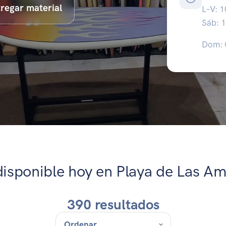
regar material
L–V: 
Sáb: 
Dom:
disponible hoy en Playa de Las Am
390 resultados