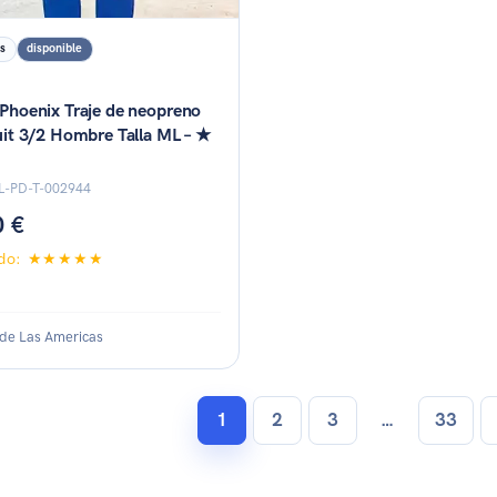
s
disponible
 Phoenix Traje de neopreno
suit 3/2 Hombre Talla ML – ★
RL-PD-T-002944
0 €
ado: ★★★★★
 de Las Americas
1
2
3
…
33