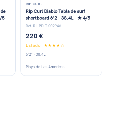
RIP CURL
 de
Rip Curl Diablo Tabla de surf
1/5
shortboard 6’2 – 38.4L – ★ 4/5
Ref. RL-PD-T-002946
220 €
Estado: ★★★★☆
6'2" · 38.4L
Playa de Las Americas