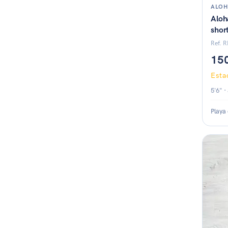
ALOH
Aloh
shor
Ref. 
15
Est
5'6" ·
Playa
Esta