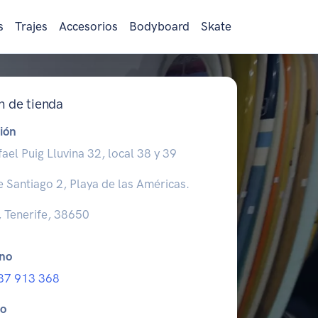
s
Trajes
Accesorios
Bodyboard
Skate
n de tienda
ión
fael Puig Lluvina 32, local 38 y 39
 Santiago 2, Playa de las Américas.
 Tenerife, 38650
ono
37 913 368
io