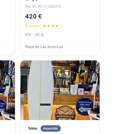
Ref. RL-PD-C-002975
420 €
Estado: ★★★★☆
5'8" · 35.2L
Playa de Las Americas
Estado: ★★★★☆
Tablas
disponible