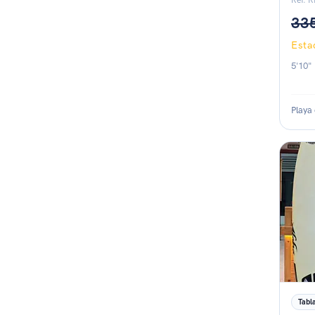
Ref. 
33
Est
5'10" 
Playa
Esta
Tabl