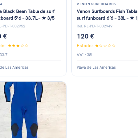
A
VENON SURFBOARDS
a Black Bean Tabla de surf
Venon Surfboards Fish Tabla
tboard 5’6 – 33.7L – ★ 3/5
surf funboard 6’6 – 38L – ★ 
RL-PD-T-002952
Ref. RL-PD-T-002949
0 €
120 €
ado: ★★★☆☆
Estado: ★☆☆☆☆
 33.7L
6'6" · 38L
 de Las Americas
Playa de Las Americas
do: ★★★★★