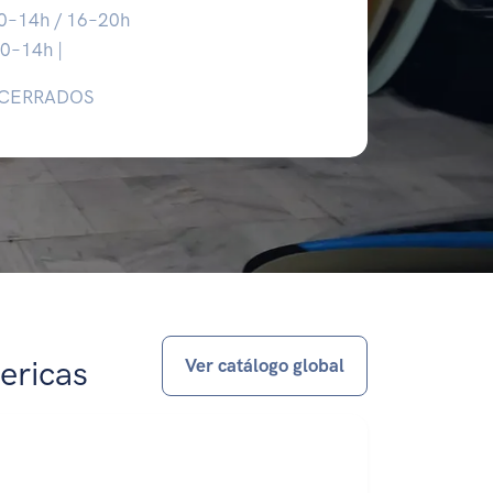
10–14h / 16–20h
10–14h |
 CERRADOS
ericas
Ver catálogo global