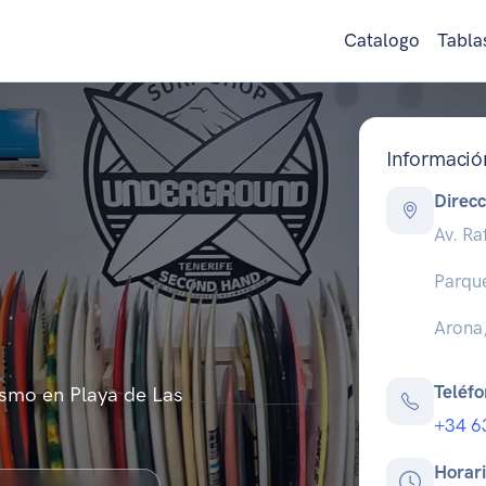
Catalogo
Tabla
Informació
Direcc
Av. Ra
Parque
Arona,
Teléf
ismo en Playa de Las
+34 6
Horar