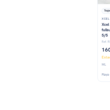
Traje
XCEL
Xcel
full
5/5
Ref. 
16
Est
ML
Playa