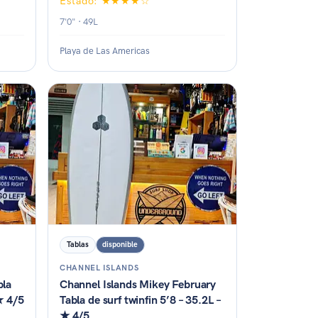
Estado: ★★★★☆
7'0" · 49L
Playa de Las Americas
Estado: ★★★★☆
Tablas
disponible
CHANNEL ISLANDS
bla
Channel Islands Mikey February
 ★ 4/5
Tabla de surf twinfin 5’8 – 35.2L –
★ 4/5