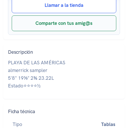
Llamar a la tienda
Comparte con tus amig@s
Descripción
PLAYA DE LAS AMÉRICAS
almerrick sampler
5'8" 19⅑" 2⅜ 23.22L
Estado⭐⭐⭐⭐½
Ficha técnica
Tipo
Tablas