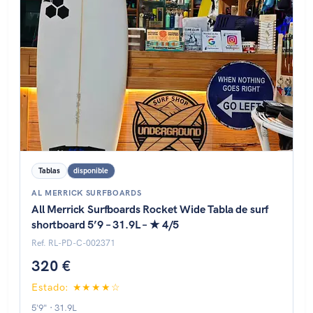
Tablas
disponible
AL MERRICK SURFBOARDS
All Merrick Surfboards Rocket Wide Tabla de surf
shortboard 5’9 – 31.9L – ★ 4/5
Ref. RL-PD-C-002371
320 €
Estado: ★★★★☆
5'9" · 31.9L