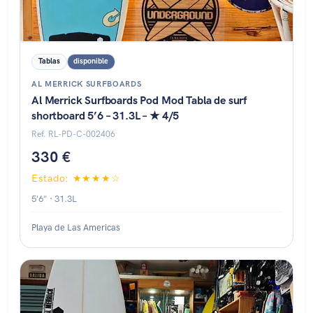
Tablas
disponible
AL MERRICK SURFBOARDS
Al Merrick Surfboards Pod Mod Tabla de surf
shortboard 5’6 – 31.3L – ★ 4/5
Ref. RL-PD-C-002406
330 €
Estado: ★★★★☆
5'6" · 31.3L
Playa de Las Americas
Estado: ★★★★☆