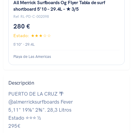
All Merrick Surfboards Og Flyer Tabla de surf
shortboard 5’10 – 29.4L – ★ 3/5
Ref. RL-PD-C-002098
280 €
Estado: ★★★☆☆
5'10" · 29.4L
Playa de Las Americas
Descripción
PUERTO DE LA CRUZ 🌴
@almerricksurfboards Fever
5,11" 19⅛" 2⅜". 28,3 Litros
Estado ⭐⭐⭐ ½
295€