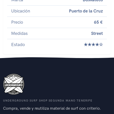
Ubicación
Puerto de la Cruz
Precio
65 €
Medidas
Street
Estado
★★★★☆
UNDERGROUND SURF SHOP SEGUNDA MANO TENERIFE
Compra, vende y reutiliza material de surf con criterio.