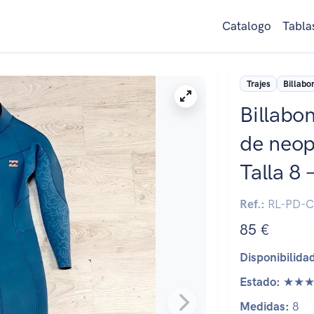
Catalogo
Tabla
Trajes
Billabo
Billabo
de neop
Talla 8 
Ref.:
RL-PD-C
85 €
Disponibilida
Estado:
★★★
Medidas:
8