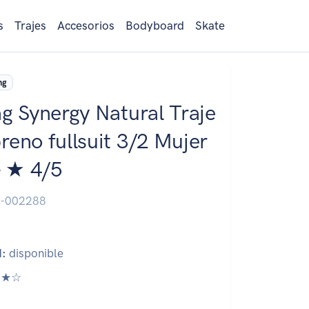
s
Trajes
Accesorios
Bodyboard
Skate
ng
ng Synergy Natural Traje
reno fullsuit 3/2 Mujer
– ★ 4/5
-002288
d:
disponible
★☆