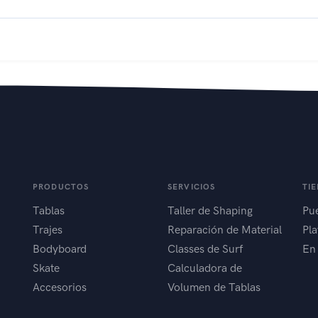
PRODUCTOS
SERVICIOS
TI
Tablas
Taller de Shaping
Pue
Trajes
Reparación de Material
Pla
Bodyboard
Classes de Surf
En
Skate
Calculadora de
Accesorios
Volumen de Tablas