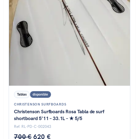
Estado: ★★★★★
Tablas
disponible
CHRISTENSON SURFBOARDS
Christenson Surfboards Rosa Tabla de surf
shortboard 5’11 – 33.1L – ★ 5/5
Ref. RL-PD-C-002043
700 €
620 €