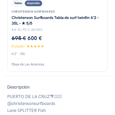
Tablas
disponible
CHRISTENSON SURFBOARDS
Christenson Surfboards Tabla de surf twinfin 6’2 –
35L – ★ 5/5
Ref. RL-PD-C-001893
695 €
600 €
Estado: ★★★★★
6'2" · 35L
Playa de Las Americas
Descripción
PUERTO DE LA CRUZ🌴🏄🏽‍♂️
@christensonsurfboards
Lane SPLITTER Fish