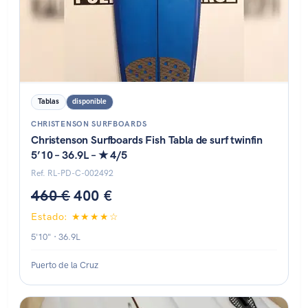
Tablas
disponible
CHRISTENSON SURFBOARDS
Christenson Surfboards Fish Tabla de surf twinfin
5’10 – 36.9L – ★ 4/5
Ref. RL-PD-C-002492
460 €
400 €
Estado: ★★★★☆
5'10" · 36.9L
Puerto de la Cruz