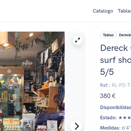
Catalogo
Tabla
Tablas
Dereck
Dereck 
surf sh
5/5
Ref.:
RL-PD-T
380 €
Disponibilida
Estado:
★★★
Medidas:
6'4"