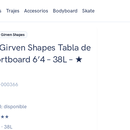
s
Trajes
Accesorios
Bodyboard
Skate
 Girven Shapes
Girven Shapes Tabla de
ortboard 6’4 – 38L – ★
-000366
d:
disponible
★★
 · 38L