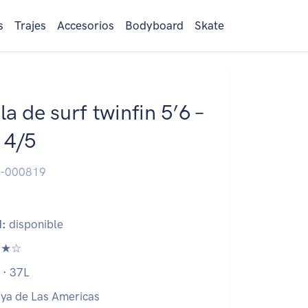
s
Trajes
Accesorios
Bodyboard
Skate
a de surf twinfin 5’6 –
 4/5
-000819
d:
disponible
★☆
 · 37L
ya de Las Americas