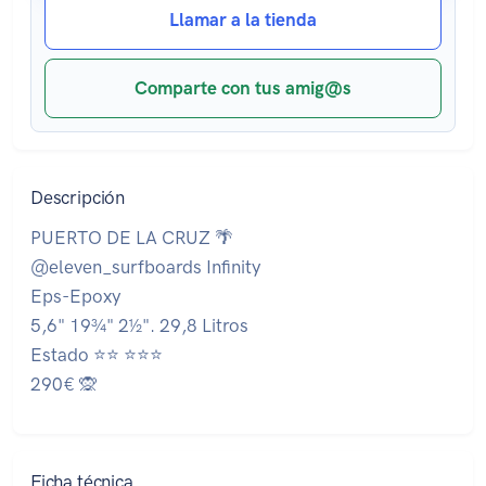
Llamar a la tienda
Comparte con tus amig@s
Descripción
PUERTO DE LA CRUZ 🌴
@eleven_surfboards Infinity
Eps-Epoxy
5,6" 19¾" 2½". 29,8 Litros
Estado ⭐⭐ ⭐⭐⭐
290€ 🙊
Ficha técnica