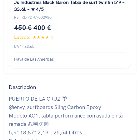
Js Industries Black Baron Tabla de surf twinfin 5’9 –
33.6L – ★ 4/5
Ref. RL-PD-C-002980
450 €
400 €
Estado: ★★★★☆
5'9" · 33.6L
Playa de Las Americas
Descripción
PUERTO DE LA CRUZ 🌴
@envy_surfboards Sling Carbón Epoxy
Modelo AC1, tabla performance con ayuda en la
remada 💪🏽🤙🏼
5,9" 18,87" 2,19". 25,54 Litros