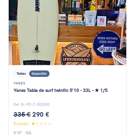
Tablas
disponible
YANES
Yanes Tabla de surf twinfin 5’10 – 33L – ★ 1/5
Ref. RL-PD-C-002983
335 €
290 €
Estado: ★☆☆☆☆
5'10" · 33L