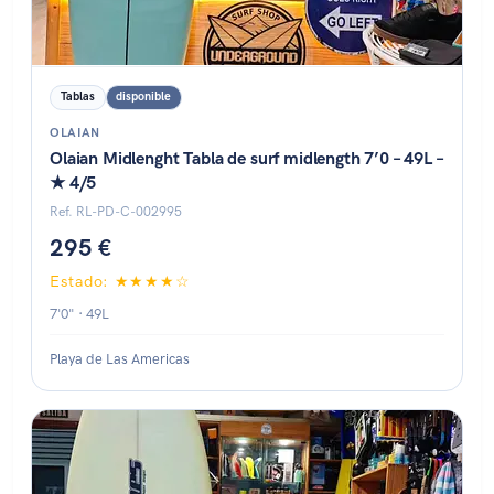
Tablas
disponible
OLAIAN
Olaian Midlenght Tabla de surf midlength 7’0 – 49L –
★ 4/5
Ref. RL-PD-C-002995
295 €
Estado: ★★★★☆
7'0" · 49L
Playa de Las Americas
Estado: ★☆☆☆☆