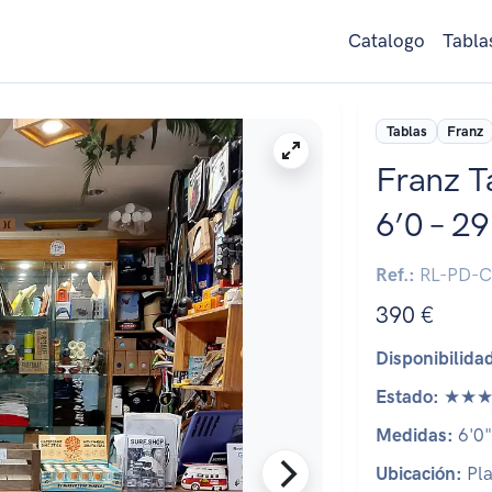
Catalogo
Tabla
Tablas
Franz
Franz T
6’0 – 2
Ref.:
RL-PD-C
390 €
Disponibilida
Estado:
★★★
Medidas:
6'0"
Ubicación:
Pla