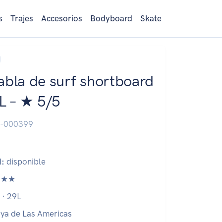
s
Trajes
Accesorios
Bodyboard
Skate
abla de surf shortboard
9L – ★ 5/5
-000399
d:
disponible
★★
 · 29L
ya de Las Americas