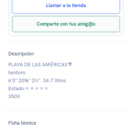
Llamar a la tienda
Comparte con tus amig@s
Descripción
PLAYA DE LAS AMÉRICAS🌴
hantoro
6'0" 20⅜" 2½". 34.7 litros.
Estado:⭐ ⭐ ⭐ ⭐ ⭐
350€
Ficha técnica