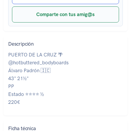
Comparte con tus amig@s
Descripción
PUERTO DE LA CRUZ 🌴
@hotbuttered_bodyboards
Álvaro Padrón 🇮🇨
43" 21½"
PP
Estado ⭐⭐⭐⭐ ½
220€
Ficha técnica