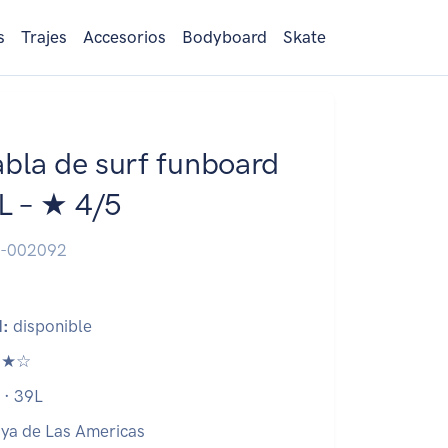
s
Trajes
Accesorios
Bodyboard
Skate
bla de surf funboard
9L – ★ 4/5
-002092
d:
disponible
★☆
 · 39L
ya de Las Americas