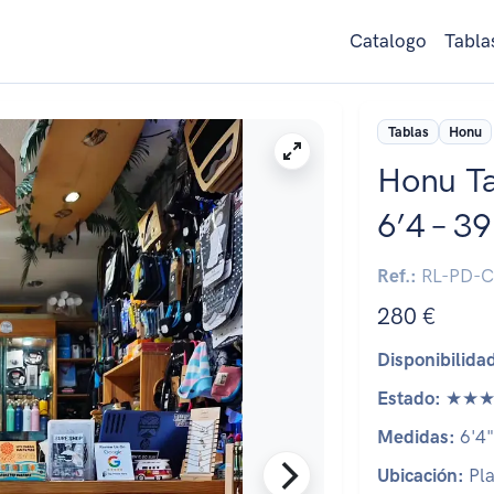
Catalogo
Tabla
Tablas
Honu
Honu Ta
6’4 – 3
Ref.:
RL-PD-C
280 €
Disponibilida
Estado:
★★★
Medidas:
6'4"
Ubicación:
Pla