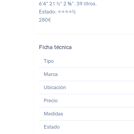
6'4" 21 ½" 2 ⅝". 39 litros.
Estado: ⭐⭐⭐⭐½
280€
Ficha técnica
Tipo
Marca
Ubicación
Precio
Medidas
Estado