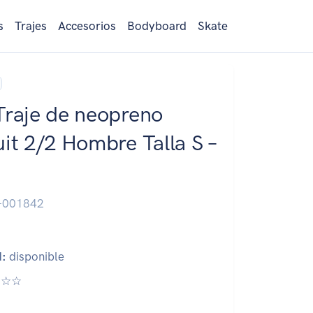
s
Trajes
Accesorios
Bodyboard
Skate
Traje de neopreno
uit 2/2 Hombre Talla S –
-001842
d:
disponible
☆☆