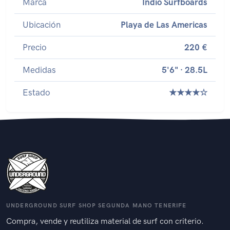
Marca
Indio Surfboards
Ubicación
Playa de Las Americas
Precio
220 €
Medidas
5'6" · 28.5L
Estado
★★★★☆
UNDERGROUND SURF SHOP SEGUNDA MANO TENERIFE
Compra, vende y reutiliza material de surf con criterio.