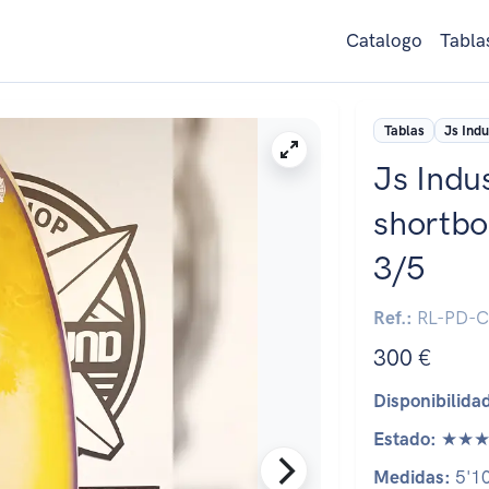
Catalogo
Tabla
Tablas
Js Indu
Js Indus
shortbo
3/5
Ref.:
RL-PD-C
300 €
Disponibilida
Estado:
★★★
Medidas:
5'10