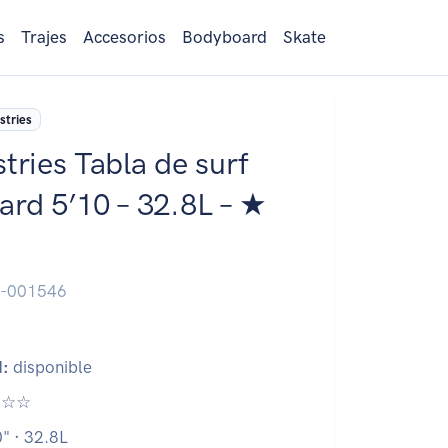
s
Trajes
Accesorios
Bodyboard
Skate
stries
tries Tabla de surf
ard 5’10 – 32.8L – ★
-001546
d:
disponible
☆☆
" · 32.8L