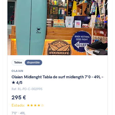
Tablas
disponible
OLAIAN
Olaian Midlenght Tabla de surf midlength 7’0 – 49L –
★ 4/5
Ref. RL-PD-C-002995
295 €
Estado: ★★★★☆
7'0" · 49L