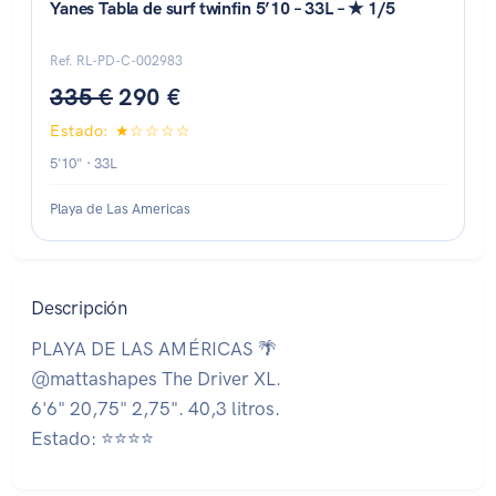
Yanes Tabla de surf twinfin 5’10 – 33L – ★ 1/5
Ref. RL-PD-C-002983
335 €
290 €
Estado: ★☆☆☆☆
5'10" · 33L
Playa de Las Americas
Descripción
PLAYA DE LAS AMÉRICAS 🌴
@mattashapes The Driver XL.
6'6" 20,75" 2,75". 40,3 litros.
Estado: ⭐⭐⭐⭐