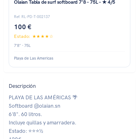
Olaian Tabla de surf softboard 7’8 – 75L – ★ 4/5
Ref. RL-PD-T-002137
100 €
Estado: ★★★★☆
7'8" · 75L
Playa de Las Americas
Descripción
PLAYA DE LAS AMÉRICAS 🌴
Softboard @olaian.sn
6'8". 60 litros.
Incluye quillas y amarradera.
Estado: ⭐⭐⭐½