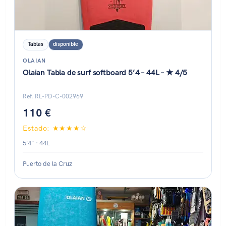
Tablas
disponible
OLAIAN
Olaian Tabla de surf softboard 5’4 – 44L – ★ 4/5
Ref. RL-PD-C-002969
110 €
Estado: ★★★★☆
5'4" · 44L
Puerto de la Cruz
Estado: ★★★★☆