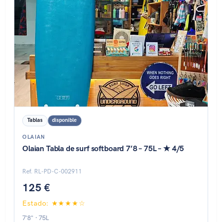
Tablas
disponible
OLAIAN
Olaian Tabla de surf softboard 7’8 – 75L – ★ 4/5
Ref. RL-PD-C-002911
125 €
Estado: ★★★★☆
7'8" · 75L