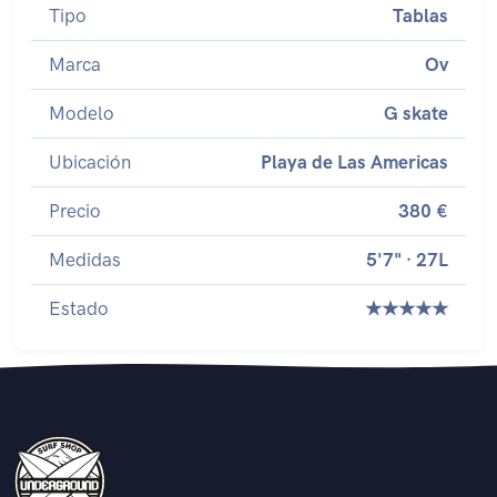
Tipo
Tablas
Marca
Ov
Modelo
G skate
Ubicación
Playa de Las Americas
Precio
380 €
Medidas
5'7" · 27L
Estado
★★★★★