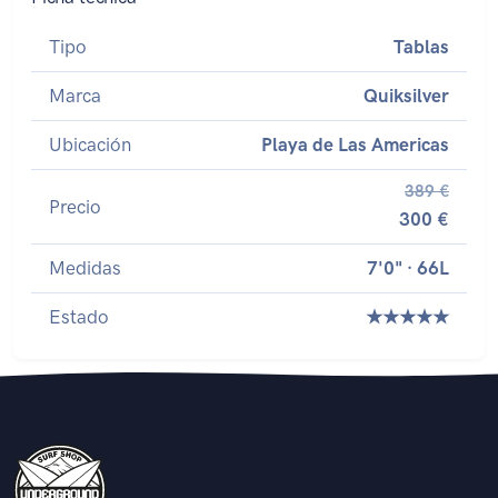
Tipo
Tablas
Marca
Quiksilver
Ubicación
Playa de Las Americas
389 €
Precio
300 €
Medidas
7'0" · 66L
Estado
★★★★★