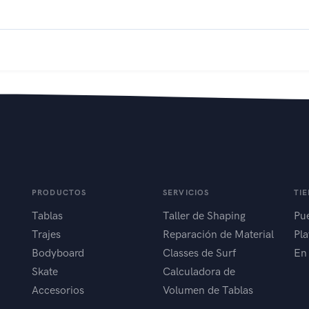
PRODUCTOS
SERVICIOS
TI
Tablas
Taller de Shaping
Pue
Trajes
Reparación de Material
Pla
Bodyboard
Classes de Surf
En
Skate
Calculadora de
Accesorios
Volumen de Tablas