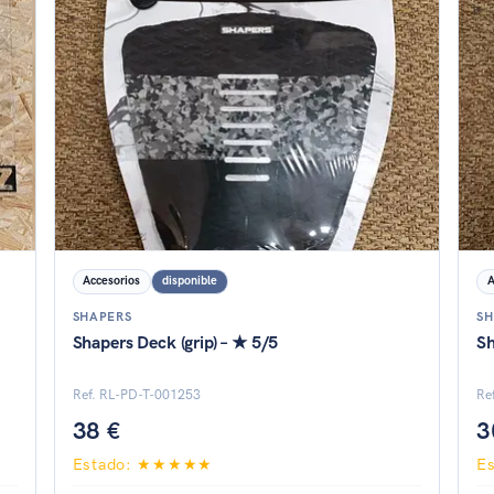
Accesorios
disponible
A
SHAPERS
SH
Shapers Deck (grip) – ★ 5/5
Sh
Ref. RL-PD-T-001253
Re
38 €
3
Estado: ★★★★★
E