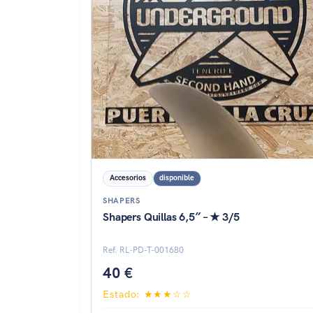
Accesorios
disponible
SHAPERS
Shapers Quillas 6,5″ – ★ 3/5
Ref. RL-PD-T-001680
40 €
Estado: ★★★☆☆