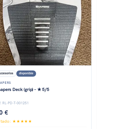
ccesorios
disponible
APERS
apers Deck (grip) – ★ 5/5
f. RL-PD-T-001251
0 €
stado: ★★★★★