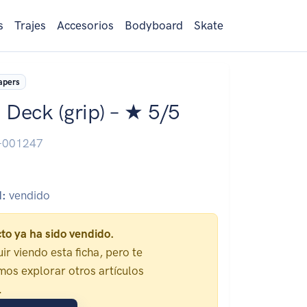
s
Trajes
Accesorios
Bodyboard
Skate
apers
 Deck (grip) – ★ 5/5
-001247
d:
vendido
to ya ha sido vendido.
ir viendo esta ficha, pero te
os explorar otros artículos
.