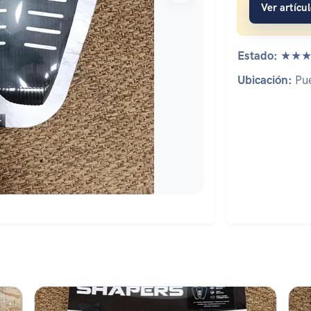
Ver artícu
Estado:
★★★
Ubicación:
Pue
Estado: ★★★★★
Es