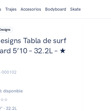
s
Trajes
Accesorios
Bodyboard
Skate
 Designs
Designs Tabla de surf
ard 5’10 – 32.2L – ★
-000102
d:
disponible
☆☆
" · 32.2L