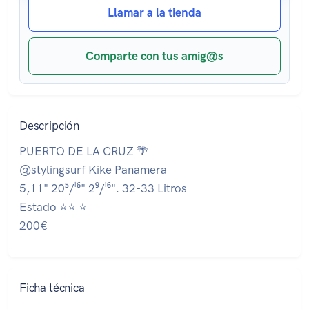
Llamar a la tienda
Comparte con tus amig@s
Descripción
PUERTO DE LA CRUZ 🌴
@stylingsurf Kike Panamera
5,11" 20⁵/¹⁶" 2⁹/¹⁶". 32-33 Litros
Estado ⭐⭐ ⭐
200€
Ficha técnica