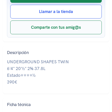
Llamar a la tienda
Comparte con tus amig@s
Descripción
UNDERGROUND SHAPES TWIN
6'4" 20'½" 2⅝ 37.8L
Estado⭐⭐⭐⭐½
390€
Ficha técnica