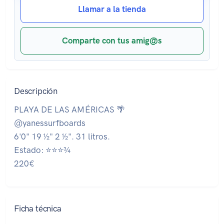
Llamar a la tienda
Comparte con tus amig@s
Descripción
PLAYA DE LAS AMÉRICAS 🌴
@yanessurfboards
6'0" 19 ½" 2 ½". 31 litros.
Estado: ⭐⭐⭐¾
220€
Ficha técnica