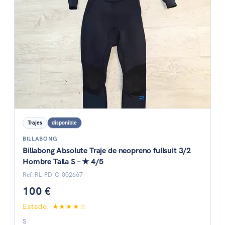
Trajes
disponible
BILLABONG
Billabong Absolute Traje de neopreno fullsuit 3/2
Hombre Talla S – ★ 4/5
Ref. RL-PD-C-002667
100 €
Estado: ★★★★☆
S